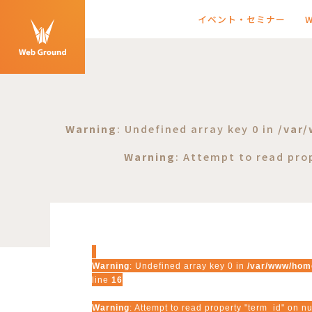
イベント・セミナー
Warning
: Undefined array key 0 in
/var
Warning
: Attempt to read pro
Warning
: Undefined array key 0 in
/var/www/home
line
16
Warning
: Attempt to read property "term_id" on nu