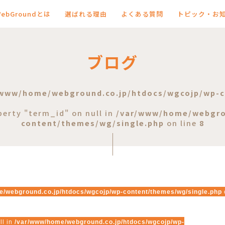
WebGroundとは
選ばれる理由
よくある質問
トピック・お
ブログ
/www/home/webground.co.jp/htdocs/wgcojp/wp-c
perty "term_id" on null in
/var/www/home/webgro
content/themes/wg/single.php
on line
8
/webground.co.jp/htdocs/wgcojp/wp-content/themes/wg/single.php
ll in
/var/www/home/webground.co.jp/htdocs/wgcojp/wp-