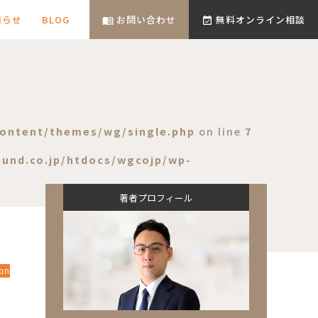
知らせ
BLOG
お問い合わせ
無料オンライン相談
menu_book
event_available
ontent/themes/wg/single.php
on line
7
und.co.jp/htdocs/wgcojp/wp-
著者プロフィール
on