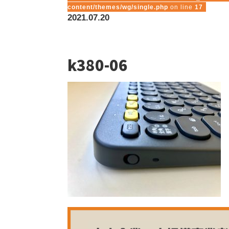
content/themes/wg/single.php
on line
17
2021.07.20
k380-06